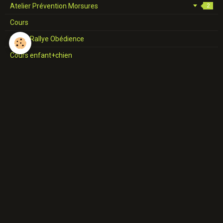
Atelier Prévention Morsures
2
Cours
Cours Rallye Obédience
Cours enfant+chien
Conseils d'achat
Peur des chiens
Je travaille avec votre chien
Tarifs
Diplôme
Brevet MEC
Dipl. Woodenpark
Cert. Woodenpark