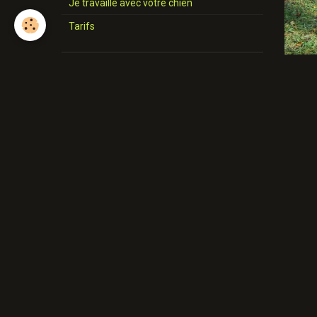
Je travaille avec votre chien
Tarifs
Diplôme
Brevet MEC
Dipl. Woodenpark
Cert. Woodenpark
Charte
Boutique
Presse
Presse
Press PM