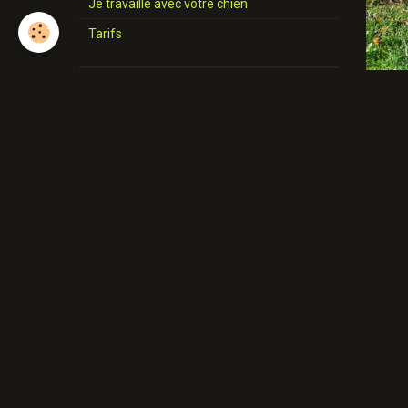
Je travaille avec votre chien
Tarifs
Diplôme
Brevet MEC
Dipl. Woodenpark
Cert. Woodenpark
Charte
Boutique
Presse
Presse
Press PM