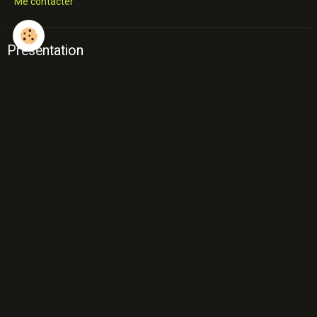
Me contacter
Présentation
Alimentation naturelle
Mod. cage à chien
education
Atelier Prévention Morsures
2
Cours
Cours Rallye Obédience
Cours enfant+chien
Conseils d'achat
Peur des chiens