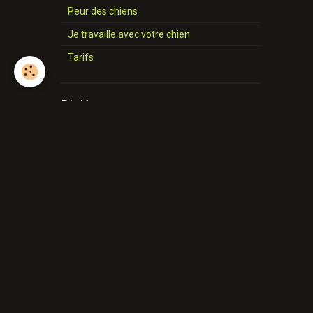
Peur des chiens
Je travaille avec votre chien
Tarifs
Diplôme
Brevet MEC
Dipl. Woodenpark
Cert. Woodenpark
Charte
Boutique
Presse
Presse